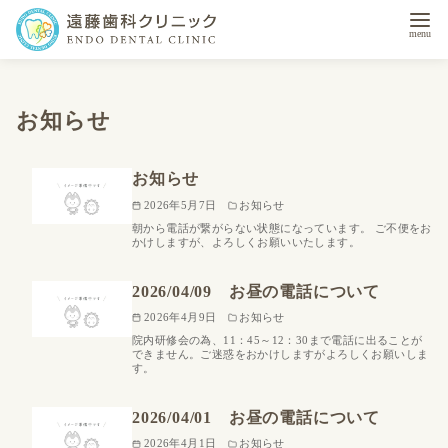
コ
ン
お知らせ
テ
ン
お知らせ
ツ
へ
2026年5月7日
お知らせ
朝から電話が繋がらない状態になっています。 ご不便をお
移
かけしますが、よろしくお願いいたします。
動
2026/04/09 お昼の電話について
2026年4月9日
お知らせ
院内研修会の為、11：45～12：30まで電話に出ることが
できません。ご迷惑をおかけしますがよろしくお願いしま
す。
2026/04/01 お昼の電話について
2026年4月1日
お知らせ