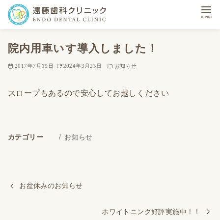
コ
院内用車いす導入しました！
ン
テ
2017年7月19日
2024年3月25日
お知らせ
ン
ツ
スロープもあるので安心してお越しください
へ
移
動
カテゴリー
お知らせ
お盆休みのお知らせ
ホワイトニング好評実施中！！